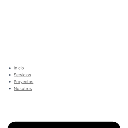
Ir
al
contenido
Inicio
Servicios
Proyectos
Nosotros